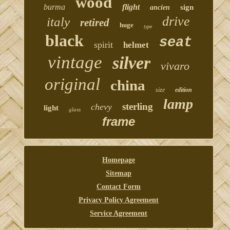
wood
burma
flight
sign
ancien
drive
italy
retired
huge
type
black
seat
spirit
helmet
vintage
silver
vivaro
original
china
size
edition
lamp
sterling
chevy
light
glass
frame
Homepage
Sitemap
Contact Form
Privacy Policy Agreement
Service Agreement