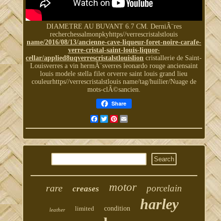
DIAMETRE AU BUVANT 6.7 CM. DerniÃ¨res
recherchessalmonpkyhttps//verrescristalstlouis
name/2016/08/13/ancienne-cave-liqueur-foret-noire-carafe-
verre-cristal-saint-louis-liquor-
cellar/applied8uqverrescristalstlouislion
cristallerie de Saint-
Louisverres a vin hermÃ¨sverres leonardo rouge anciensaint
louis modele stella filet orverre saint louis grand lieu
couleurhttps//verrescristalstlouis name/tag/huilier/Nuage de
mots-clÃ©sancien.
Share
Facebook
Twitter
Pinterest
Email
motor
rare
porcelain
creases
harley
limited
condition
leather